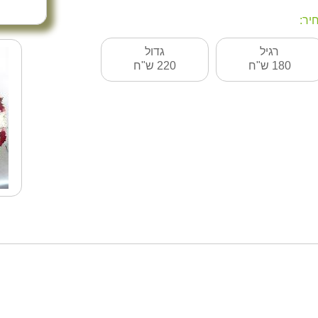
יר:
רגיל
גדול
180 ש"ח
220 ש"ח