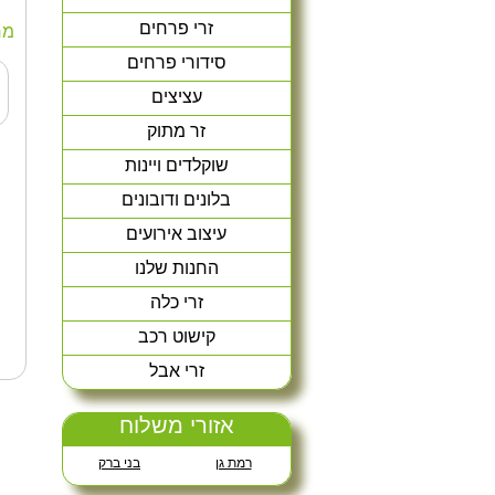
זרי פרחים
מח
סידורי פרחים
עציצים
זר מתוק
שוקלדים ויינות
בלונים ודובונים
עיצוב אירועים
החנות שלנו
זרי כלה
קישוט רכב
זרי אבל
אזורי משלוח
רמת גן
בני ברק