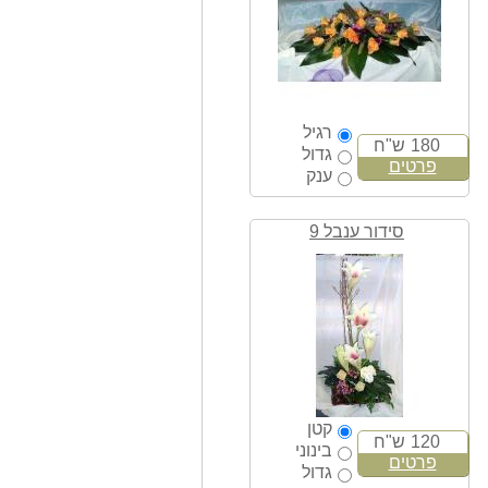
רגיל
180
ש"ח
גדול
פרטים
ענק
סידור ענבל 9
קטן
120
ש"ח
בינוני
פרטים
גדול