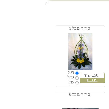
סידור ענבל 3
רגיל
150
ש"ח
גדול
פרטים
ענק
סידור ענבל 6