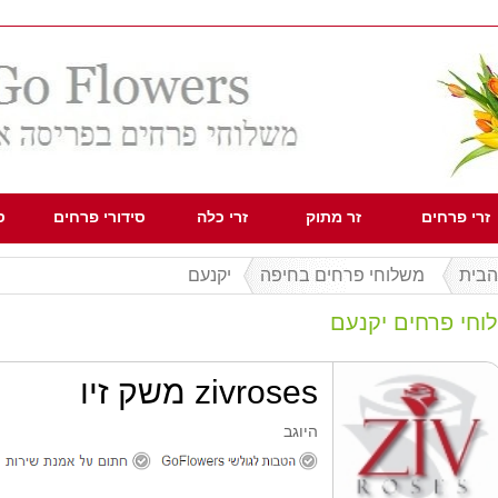
זרי פרחים
זר מתוק
זרי כלה
סידורי פרחים
ס
הבית
משלוחי פרחים בחיפה
יקנעם
וחי פרחים יקנעם
zivroses משק זיו
היוגב